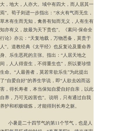
大，地大，人亦大。域中有四大，而人居其一
焉”。荀子则进一步指出：“水火有气而无生，
草木有生而无知，禽兽有知而无义，人有生有
知亦有义，故最为天下贵也”。《素问·保命全
行论》亦云：“天复地载，万物悉备，莫贵于
人”。道教经典《太平经》也反复论及重命养
身、乐生恶死的主张。指出：“人居天地之
间，人人得壹生，不得重生也”，所以要珍惜
生命。“人最善者，莫若常欲乐生”为此提出
了“自爱自好”的养生学说，即“人欲去凶而远
害，得长寿者，本当保知自爱自好自亲，以此
自养，乃可无凶害也”。说明，只有通过自我
养护和积极锻炼，才能得到长寿之躯。
小暑是二十四节气的第11个节气，也是人