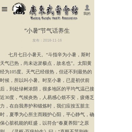
넙
끀
我的
“小暑”节气话养生
发布：
2018-11-16
七月七日小暑天。“斗指辛为小暑，斯时
天气已热，尚未达淤极点，故名也”。太阳黄
经为105度。天气已经很热，但还不到最热的
时候，所以叫小暑。时至小暑，已是初伏前
后，到处绿树浓阴，很多地区的平均气温已接
近30度，气候炎热，人易感心烦不安，疲倦乏
力，在自我养护和锻炼时，我们应按五脏主
时，夏季为心所主而顾护心阳，平心静气，确
保心脏机能的旺盛，以符合“春夏养阳”之原
则。《灵枢·百病始生》曰：“喜怒不节则伤