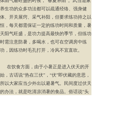
体阳气最旺盛的时候，“春夏养阳”。武当道家
养生功的众多功法都可以疏通经络、强身健
体、开关展窍、采气补阳，但要求练功持之以
恒，每天都需保证一定的练功时间和质量，暑
天阳气旺盛，是功力提高最快的季节，但练功
时需注意防暑，多喝水，也可在空调房中练
功，因练功时毛孔打开，冷风不宜直吹。
在饮食方面，由于小暑正是进入伏天的开
始，古话说“热在三伏”，“伏”即伏藏的意思，
所以大家应当少外出以避暑气。民间度过伏天
的办法，就是吃清凉消暑的食品。俗话说“头
伏饺子二伏面，三伏烙饼摊鸡蛋”。这种吃法
便是为了使身体多出汗，排出体内的各种毒
素。天气热的时候可以喝粥，多吃水果、青
菜。