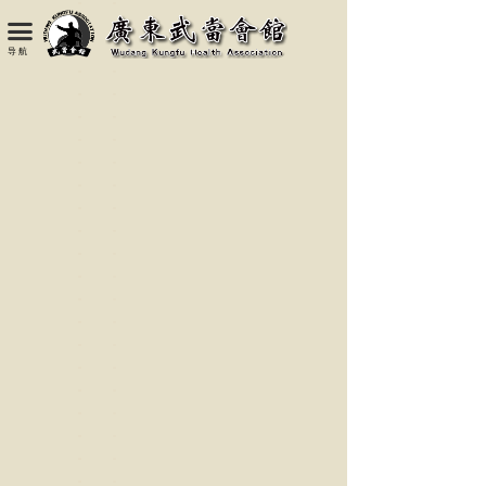
끀
导 航