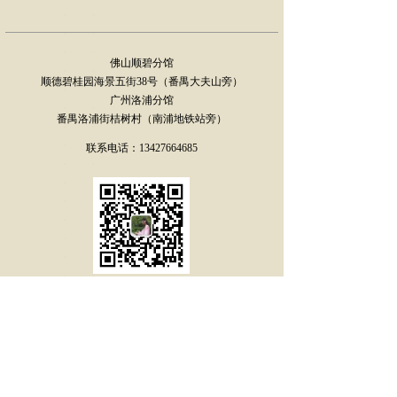
佛山顺碧分馆
顺德碧桂园海景五街38号（番禺大夫山旁）
广州洛浦分馆
番禺洛浦街桔树村（南浦地铁站旁）
联系电话：13427664685
扫一扫微信咨询
免费赠199元试听课
武当太极养生功 太极培训 太极拳 太极课程 廖师住
版权所有：
广东武当会馆